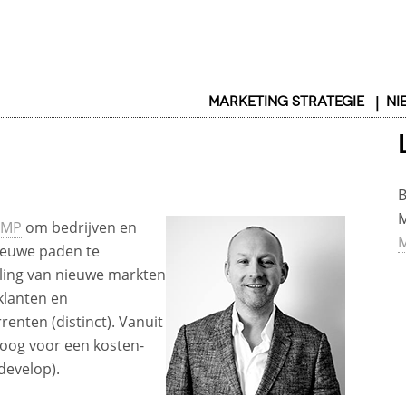
MARKETING STRATEGIE
NI
B
M
EMP
om bedrijven en
M
nieuwe paden te
ling van nieuwe markten
 klanten en
enten (distinct). Vanuit
oog voor een kosten-
(develop).