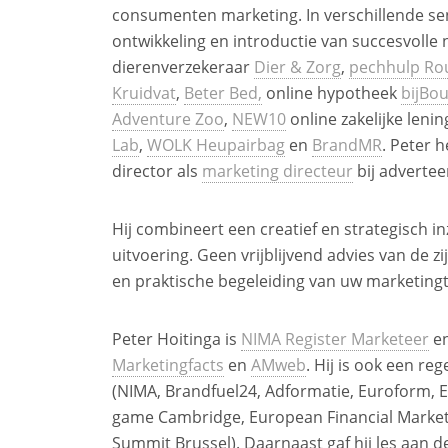
consumenten marketing. In verschillende sen
ontwikkeling en introductie van succesvolle 
dierenverzekeraar
Dier & Zorg
,
pechhulp Rou
Kruidvat
,
Beter Bed,
online hypotheek
bijBo
Adventure Zoo
,
NEW10
online zakelijke leni
Lab
,
WOLK Heupairbag
en
BrandMR
. Peter h
director als
marketing directeur
bij advertee
Hij combineert een creatief en strategisch i
uitvoering. Geen vrijblijvend advies van de z
en praktische begeleiding van uw marketingt
Peter Hoitinga is
NIMA Register Marketeer
en
Marketingfacts
en
AMweb
. Hij is ook een r
(NIMA, Brandfuel24, Adformatie, Euroform, 
game Cambridge, European Financial Marketin
Summit Brussel). Daarnaast gaf hij les aan d