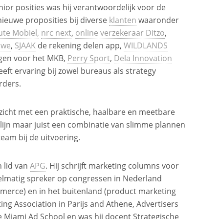
ior posities was hij verantwoordelijk voor de
nieuwe proposities bij diverse
klanten
waaronder
te Mobiel,
nrc next
,
online verzekeraar Ditzo
,
uwe
,
SJAAK
de rekening delen app,
WILDLANDS
ngen voor het MKB,
Perry Sport
,
Dela Innovation
eeft ervaring bij zowel bureaus als strategy
rders.
nzicht met een praktische, haalbare en meetbare
ijlijn maar juist een combinatie van slimme plannen
eam bij de uitvoering.
 lid van
APG
. Hij schrijft marketing columns voor
egelmatig spreker op congressen in Nederland
Emerce) en in het buitenland (product marketing
g Association in Parijs and Athene, Advertisers
e Miami Ad School en was hij docent Strategische