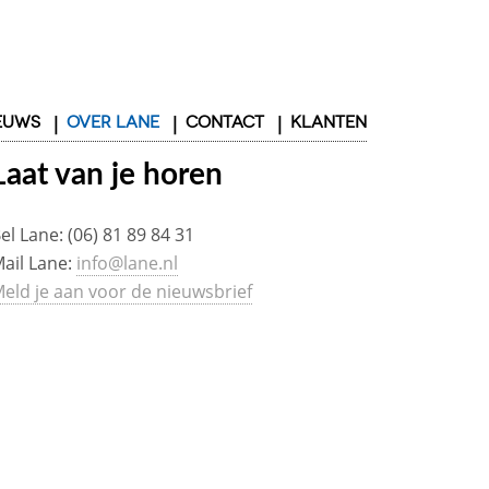
EUWS
OVER LANE
CONTACT
KLANTEN
Laat van je horen
el Lane: (06) 81 89 84 31
ail Lane:
info@lane.nl
eld je aan voor de nieuwsbrief