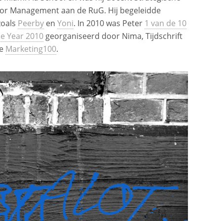
or Management aan de RuG. Hij begeleidde
zoals
Peerby
en
Yoni
. In 2010 was Peter
1 van de 10
he Year 2010
georganiseerd door Nima, Tijdschrift
de
Marketing100
.