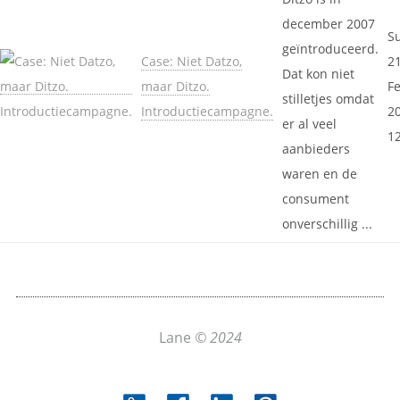
december 2007
S
geïntroduceerd.
Case: Niet Datzo,
2
Dat kon niet
maar Ditzo.
F
stilletjes omdat
Introductiecampagne.
2
er al veel
1
aanbieders
waren en de
consument
onverschillig ...
Lane
© 2024