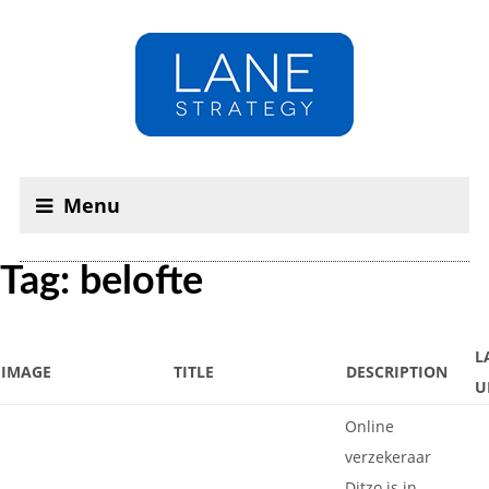
Menu
Tag: belofte
L
IMAGE
TITLE
DESCRIPTION
U
Online
verzekeraar
Ditzo is in