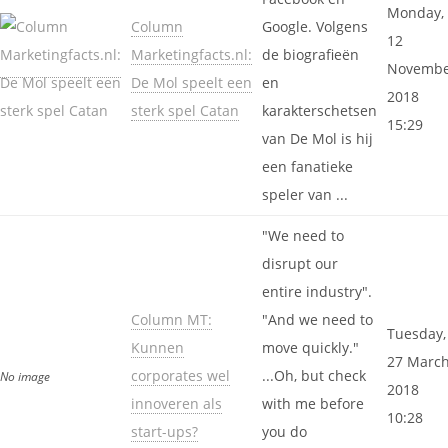
Monday,
Column
Google. Volgens
12
Marketingfacts.nl:
de biografieën
Novemb
De Mol speelt een
en
2018
sterk spel Catan
karakterschetsen
15:29
van De Mol is hij
een fanatieke
speler van ...
"We need to
disrupt our
entire industry".
Column MT:
"And we need to
Tuesday,
Kunnen
move quickly."
27 Marc
corporates wel
...Oh, but check
No image
2018
innoveren als
with me before
10:28
start-ups?
you do