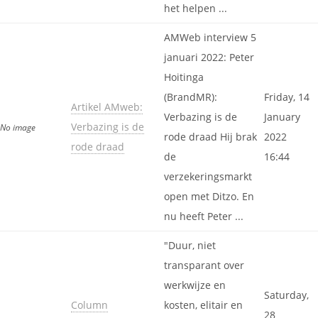
het helpen ...
AMWeb interview 5
januari 2022: Peter
Hoitinga
(BrandMR):
Friday, 14
Artikel AMweb:
Verbazing is de
January
Verbazing is de
No image
rode draad Hij brak
2022
rode draad
de
16:44
verzekeringsmarkt
open met Ditzo. En
nu heeft Peter ...
"Duur, niet
transparant over
werkwijze en
Saturday,
Column
kosten, elitair en
28