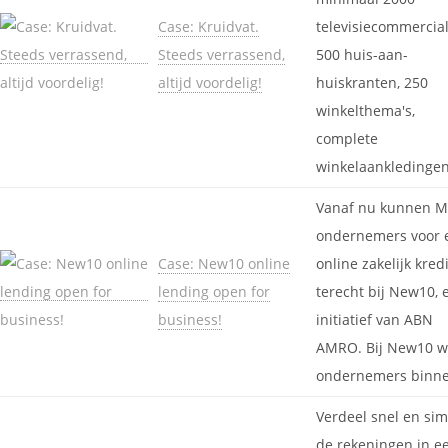
Case: Kruidvat.
televisiecommercial
Steeds verrassend,
500 huis-aan-
altijd voordelig!
huiskranten, 250
winkelthema's,
complete
winkelaankledingen,
Vanaf nu kunnen M
ondernemers voor 
Case: New10 online
online zakelijk kred
lending open for
terecht bij New10, 
business!
initiatief van ABN
AMRO. Bij New10 w
ondernemers binnen
Verdeel snel en si
de rekeningen in e