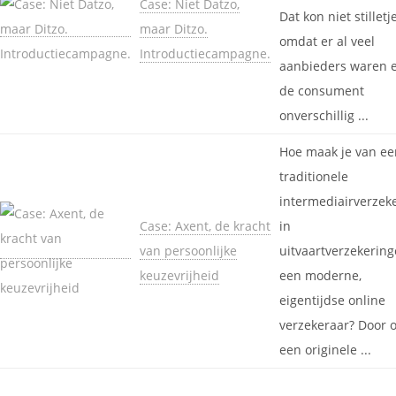
Case: Niet Datzo,
Dat kon niet stilletj
maar Ditzo.
omdat er al veel
Introductiecampagne.
aanbieders waren 
de consument
onverschillig ...
Hoe maak je van ee
traditionele
intermediairverzek
Case: Axent, de kracht
in
van persoonlijke
uitvaartverzekerin
keuzevrijheid
een moderne,
eigentijdse online
verzekeraar? Door 
een originele ...