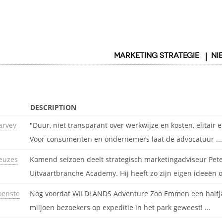
MARKETING STRATEGIE
NI
DESCRIPTION
arvey
"Duur, niet transparant over werkwijze en kosten, elitair
Voor consumenten en ondernemers laat de advocatuur ...
keuzes
Komend seizoen deelt strategisch marketingadviseur Peter
Uitvaartbranche Academy. Hij heeft zo zijn eigen ideeën ov
oenste
Nog voordat WILDLANDS Adventure Zoo Emmen een halfjaar 
miljoen bezoekers op expeditie in het park geweest! ...