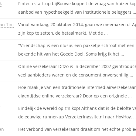
k
Fintech start-up bijBouwe koppelt de vraag van huizenko
aanbod van hypotheekgeld van institutionele beleggers ..
van Tim
Vanaf vandaag, 20 oktober 2014, gaan we meemaken of Ap
zijn kop te zetten, de betaalmarkt. Met de ...
)
"Vriendschap is een illusie, een pakketje schroot met een 
bekende hit van het Goede Doel. Soms krijg ik het ...
Online verzekeraar Ditzo is in december 2007 geïntroducee
veel aanbieders waren en de consument onverschillig ...
Hoe maak je van een traditionele intermediairverzekeraa
eigentijdse online verzekeraar? Door op een originele ...
f
Eindelijk de wereld op z'n kop! Althans dat is de belof
de eeuwige runner-up Verzekeringssite.nl naar HoyHoy. ..
en
Het verbond van verzekeraars draait om het echte probl